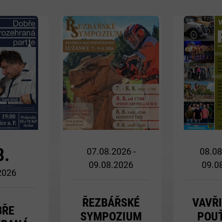
Více
Více
8.
07.08.2026 -
08.08
09.08.2026
09.0
 2026
ŘEZBÁŘSKÉ
VAVŘ
BŘE
SYMPOZIUM
POUŤ