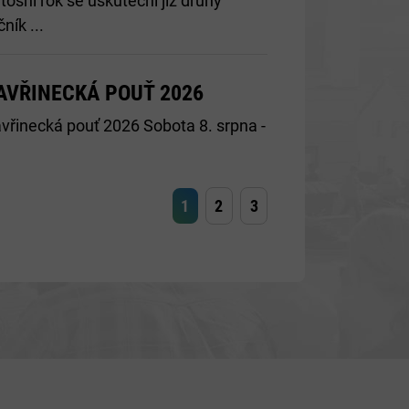
tošní rok se uskuteční již druhý
čník ...
AVŘINECKÁ POUŤ 2026
vřinecká pouť 2026 Sobota 8. srpna -
1
2
3