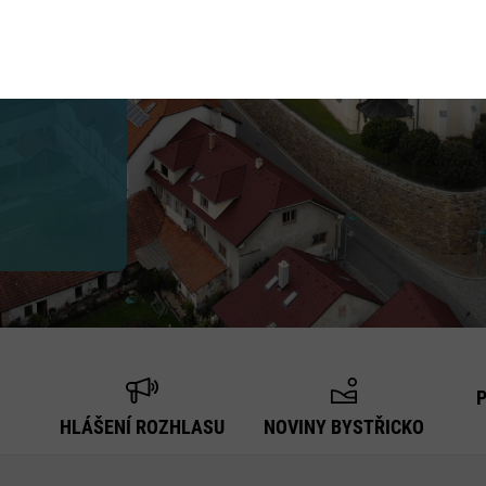
a ve
nout do
HLÁŠENÍ ROZHLASU
NOVINY BYSTŘICKO