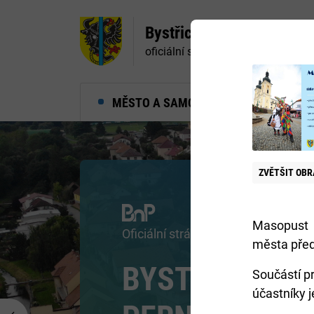
Bystřice nad Pernštejne
oficiální stránky města
MĚSTO A SAMOSPRÁVA
MĚ
ZVĚTŠIT
OBR
Navštivte centrum Eden
Masopust B
města pře
RÁJ INSPIRAC
Součástí p
účastníky j
A POZNÁNÍ