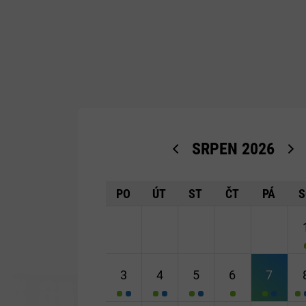
SRPEN
2026
<Dříve
PO
ÚT
ST
ČT
PÁ
S
3
4
5
6
7