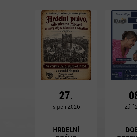
Více
27.
0
srpen 2026
září
HRDELNÍ
DO