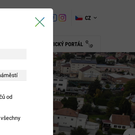
VYHLEDAT
Link
Link
CZ
Link
Turistické
informační
centrum
BČANŮM
TURISTICKÝ PORTÁL
náměstí
čů od
o všechny