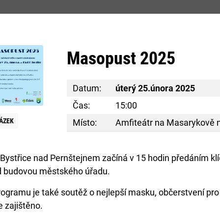
m
Masopust 2025
STSKÝ ÚŘAD
PODNIKÁNÍ
SERVIS O
Datum:
úterý 25.února 2025
Čas:
15:00
ÁZEK
Místo:
Amfiteátr na Masarykově 
ystřice nad Pernštejnem začíná v 15 hodin předáním klí
d budovou městského úřadu.
E
rogramu je také soutěž o nejlepší masku, občerstvení pr
e zajištěno.