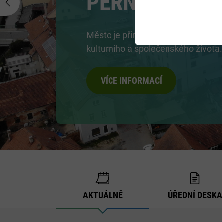
Previous
Chcete si vyzkoušet různá řemesl
starobylých chaloupkách? Nakouk
panského bydlení?
VÍCE INFORMACÍ
AKTUÁLNĚ
ÚŘEDNÍ DESKA