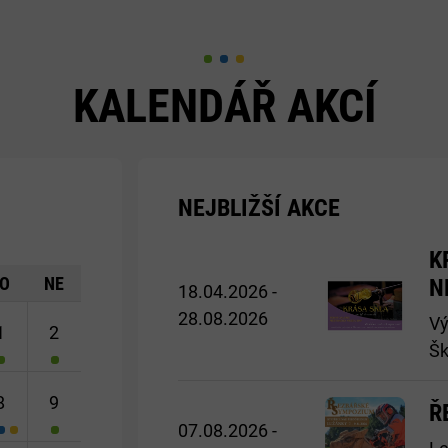
KALENDÁŘ AKCÍ
NEJBLIŽŠÍ AKCE
Později>
K
O
NE
N
18.04.2026 -
28.08.2026
Vý
1
2
Šk
8
9
Ř
07.08.2026 -