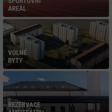
SPORTOVNÍ
AREÁL
VOLNÉ
BYTY
REZERVACE