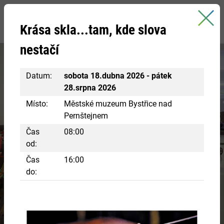
Bystřice nad Pernštejnem
Krása skla...tam, kde slova
oficiální stránky města
nestačí
Datum:
sobota 18.dubna 2026 - pátek
28.srpna 2026
Místo:
Městské muzeum Bystřice nad
Pernštejnem
Čas
08:00
Navštivte centrum Eden
od:
Čas
16:00
RÁJ INSPIRACE A POZNÁNÍ
do:
Chcete si vyzkoušet různá řemesla ve starobylých
chaloupkách? Nakouknout do panského bydlení?
VÍCE INFORMACÍ