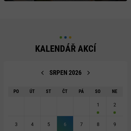
KALENDÁŘ AKCÍ
<Dříve
Později>
SRPEN
2026
PO
ÚT
ST
ČT
PÁ
SO
NE
1
2
3
4
5
6
7
8
9