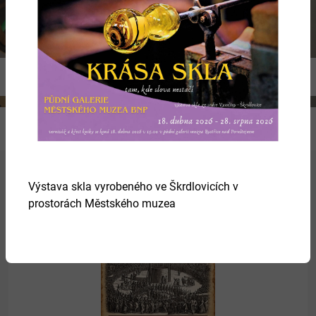
Previous
Ne
Výstava skla vyrobeného ve Škrdlovicích v
Více
prostorách Městského muzea