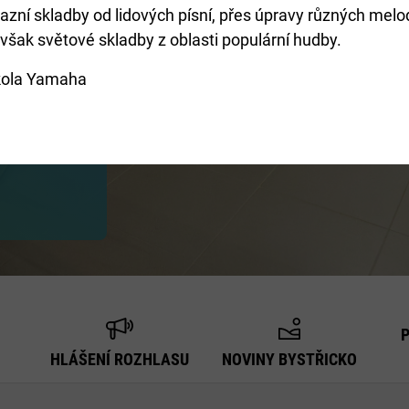
azní skladby od lidových písní, přes úpravy různých melod
však světové skladby z oblasti populární hudby.
a ve
nout do
kola Yamaha
HLÁŠENÍ ROZHLASU
NOVINY BYSTŘICKO