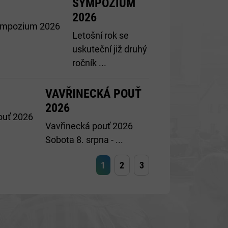
SYMPOZIUM
2026
Letošní rok se
uskuteční již druhý
ročník ...
VAVŘINECKÁ POUŤ
2026
Vavřinecká pouť 2026
Sobota 8. srpna - ...
1
2
3