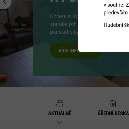
v souhře. Z
Previous
především 
Chcete si vyzkoušet různá řemesl
starobylých chaloupkách? Nakouk
Hudební š
panského bydlení?
VÍCE INFORMACÍ
AKTUÁLNĚ
ÚŘEDNÍ DESKA