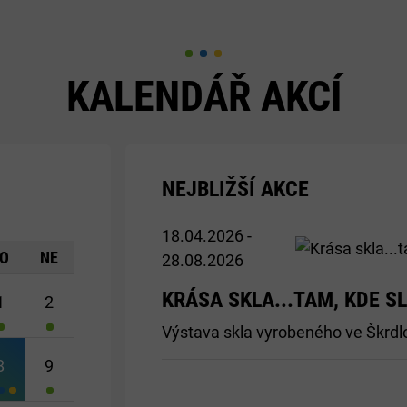
KALENDÁŘ AKCÍ
NEJBLIŽŠÍ AKCE
Později>
18.04.2026 -
O
NE
28.08.2026
KRÁSA SKLA...TAM, KDE S
1
2
Výstava skla vyrobeného ve Škrdlov
8
9