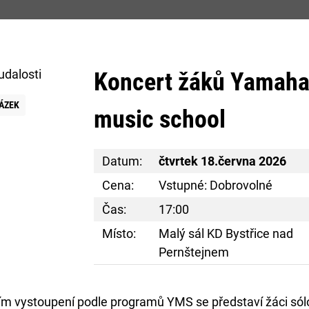
m
Koncert žáků Yamah
STSKÝ ÚŘAD
PODNIKÁNÍ
SERVIS O
ÁZEK
music school
Datum:
čtvrtek 18.června 2026
Cena:
Vstupné: Dobrovolné
Čas:
17:00
Místo:
Malý sál KD Bystřice nad
Pernštejnem
E
ím vystoupení podle programů YMS se představí žáci sól