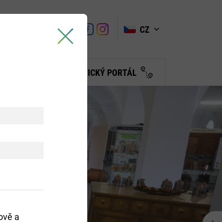
VYHLEDAT
Link
Link
CZ
Link
Turistické
informační
a
centrum
BČANŮM
TURISTICKÝ PORTÁL
ově a