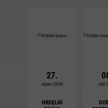
Více
27.
0
srpen 2026
září
HRDELNÍ
DO