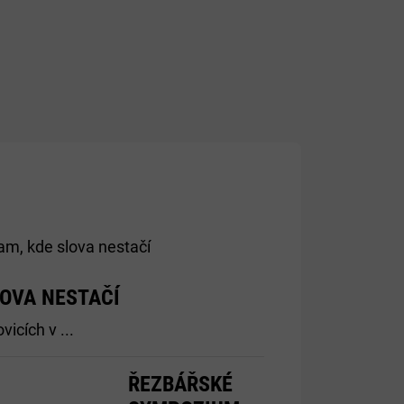
LOVA NESTAČÍ
icích v ...
ŘEZBÁŘSKÉ