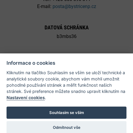
E-mail:
posta@bystricenp.cz
DATOVÁ SCHRÁNKA
b3mbs36
Informace o cookies
Kliknutím na tlačítko Souhlasím se vším se uloží technické a
© 2026 Město Bystřice nad Pernštejnem - všechna práva
analytické soubory cookie, abychom vám mohli umožnit
vyhrazena |
Prohlášení o přístupnosti
pohodlné používání stránek a měřit funkčnost našich
stránek. Své preference můžete snadno upravit kliknutím na
Nastavení cookies
.
Potřebujete poradit?
Zeptejte se našeho
asistenta!
Souhlasím se vším
Odmítnout vše