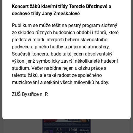
Koncert žáků klavírní třídy Terezie Březinové a
dechové třídy Jany Zmeškalové
27.
Publikum se může těšit na pestrý program složený
ze skladeb různých hudebních období i žánrů, které
srpen 2026
představí mladí interpreti během slavnostního
podvečera plného hudby a příjemné atmosféry.
Součástí koncertu bude také jeden absolventský
HRDELNÍ PRÁVO
výkon, jenž symbolicky završí několikaleté hudební
studium. Večer nabídne nejen ukázku práce a
Více
talentu žáků, ale také radost ze společného
muzicírování a setkání všech milovníků hudby.
ZUŠ Bystřice n. P.