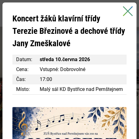
Bystřice nad Pernštejnem
Koncert žáků klavírní třídy
oficiální stránky města
Terezie Březinové a dechové třídy
Jany Zmeškalové
Datum:
středa 10.června 2026
Cena:
Vstupné: Dobrovolné
Čas:
17:00
Navštivte centrum Eden
Místo:
Malý sál KD Bystřice nad Pernštejnem
RÁJ INSPIRACE A POZNÁNÍ
Chcete si vyzkoušet různá řemesla ve starobylých
chaloupkách? Nakouknout do panského bydlení?
VÍCE INFORMACÍ