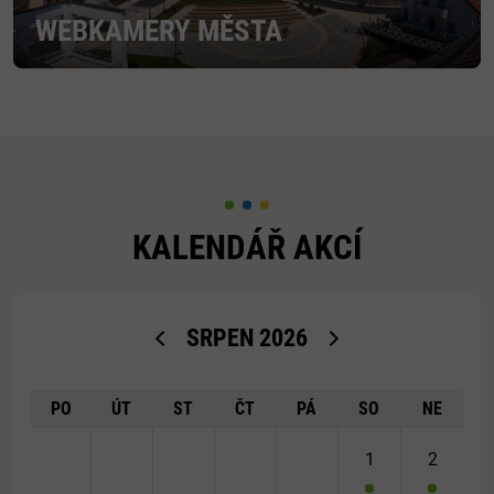
WEBKAMERY MĚSTA
KALENDÁŘ AKCÍ
<Dříve
Později>
SRPEN
2026
PO
ÚT
ST
ČT
PÁ
SO
NE
1
2