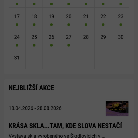
17
18
19
20
21
22
23
24
25
26
27
28
29
30
31
NEJBLIŽŠÍ AKCE
18.04.2026 - 28.08.2026
KRÁSA SKLA...TAM, KDE SLOVA NESTAČÍ
Výstava skla vyrobeného ve Škrdlovicích v ...