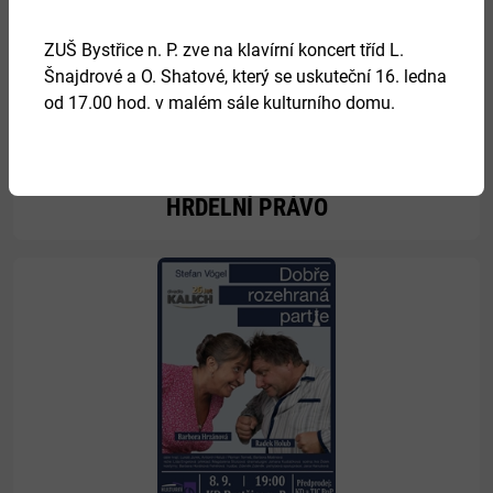
ZUŠ Bystřice n. P. zve na klavírní koncert tříd L.
Šnajdrové a O. Shatové, který se uskuteční 16. ledna
27.
od 17.00 hod. v malém sále kulturního domu.
srpen 2026
HRDELNÍ PRÁVO
Více