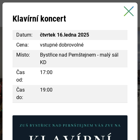
Bystřice nad Pernštejnem
Klavírní koncert
oficiální stránky města
Datum:
čtvrtek 16.ledna 2025
Cena:
vstupné dobrovolné
Místo:
Bystřice nad Pernštejnem - malý sál
KD
Čas
17:00
od:
Navštivte centrum Eden
Čas
19:00
do:
RÁJ INSPIRACE A POZNÁNÍ
Chcete si vyzkoušet různá řemesla ve starobylých
chaloupkách? Nakouknout do panského bydlení?
VÍCE INFORMACÍ