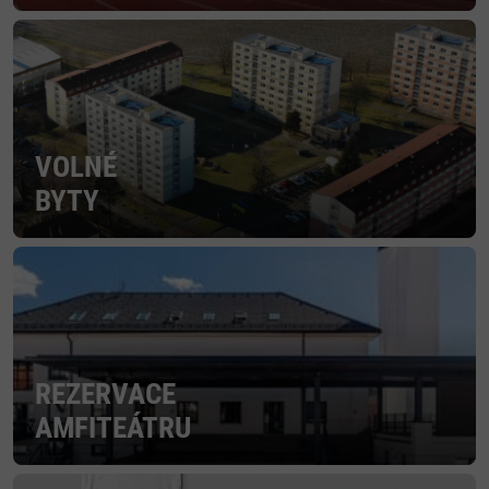
VOLNÉ
BYTY
REZERVACE
AMFITEÁTRU