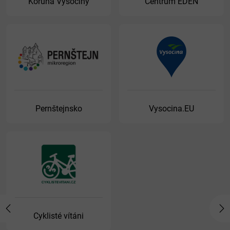
Koruna Vysočiny
Centrum EDEN
Pernštejnsko
Vysocina.EU
Previous
Ne
Cyklisté vítáni