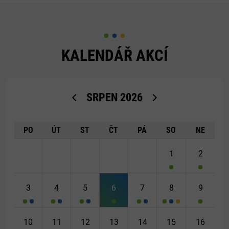
KALENDÁŘ AKCÍ
<Dříve
Později>
SRPEN
2026
PO
ÚT
ST
ČT
PÁ
SO
NE
1
2
3
4
5
6
7
8
9
10
11
12
13
14
15
16