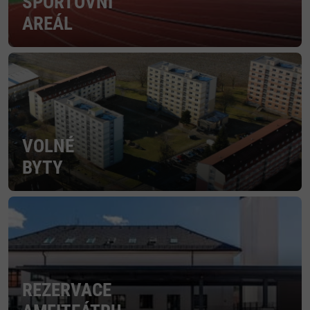
SPORTOVNÍ
AREÁL
VOLNÉ
BYTY
REZERVACE