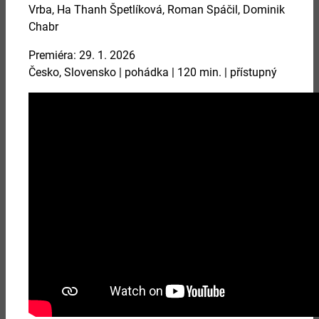
07.08.2026 - 09.08.2026
Vrba
,
Ha Thanh Špetlíková
,
Roman Spáčil
,
Dominik
Chabr
ŘEZBÁŘSKÉ SYMPOZIUM 2026
Premiéra: 29. 1. 2026
Česko, Slovensko | pohádka | 120 min. | přístupný
Více
08.08.2026 - 09.08.2026