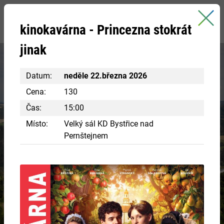
Bystřice nad Pernštejnem
kinokavárna - Princezna stokrát
oficiální stránky města
jinak
Datum:
neděle 22.března 2026
Cena:
130
Čas:
15:00
Místo:
Velký sál KD Bystřice nad
Pernštejnem
Vydejte se za poznáním
DĚDICTVÍ PŘEDKŮ
Nechte se pohltit historií.
VÍCE INFORMACÍ