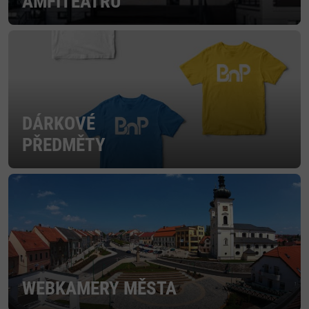
AMFITEÁTRU
DÁRKOVÉ
PŘEDMĚTY
WEBKAMERY MĚSTA