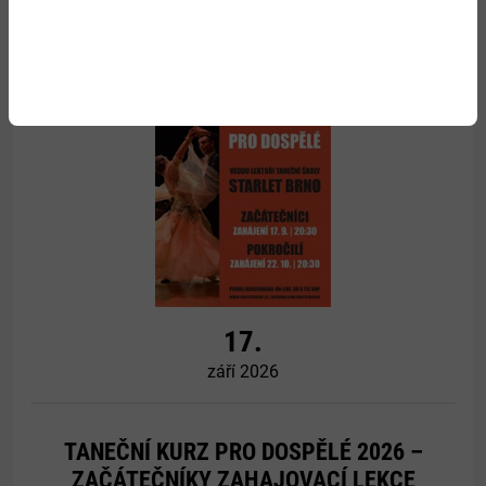
VAVŘINECKÁ POUŤ 2026
Více
17.
září 2026
TANEČNÍ KURZ PRO DOSPĚLÉ 2026 –
ZAČÁTEČNÍKY ZAHAJOVACÍ LEKCE