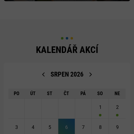
KALENDÁŘ AKCÍ
<Dříve
Později>
SRPEN
2026
PO
ÚT
ST
ČT
PÁ
SO
NE
1
2
3
4
5
6
7
8
9