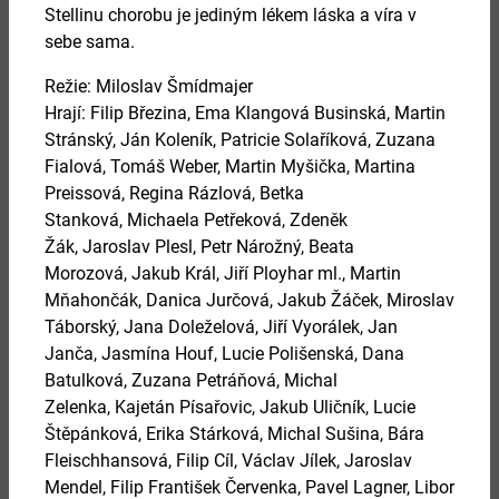
Stellinu chorobu je jediným lékem láska a víra v
sebe sama.
08.
září 2026
Režie:
Miloslav Šmídmajer
Hrají:
Filip Březina
,
Ema Klangová Businská
,
Martin
Stránský
,
Ján Koleník
,
Patricie Solaříková
,
Zuzana
DOBŘE ROZEHRANÁ PARTIE
Fialová
,
Tomáš Weber
,
Martin Myšička
,
Martina
Preissová
,
Regina Rázlová
,
Betka
Stanková
,
Michaela Petřeková
,
Zdeněk
Více
Žák
,
Jaroslav Plesl
,
Petr Nárožný
,
Beata
Morozová
,
Jakub Král
,
Jiří Ployhar ml.
,
Martin
Mňahončák
,
Danica Jurčová
,
Jakub Žáček
,
Miroslav
Táborský
,
Jana Doleželová
,
Jiří Vyorálek
,
Jan
Janča
,
Jasmína Houf
,
Lucie Polišenská
,
Dana
Batulková
,
Zuzana Petráňová
,
Michal
Zelenka
,
Kajetán Písařovic
,
Jakub Uličník
,
Lucie
Štěpánková
,
Erika Stárková
,
Michal Sušina
,
Bára
Fleischhansová
,
Filip Cíl
,
Václav Jílek
,
Jaroslav
Mendel
,
Filip František Červenka
,
Pavel Lagner
,
Libor