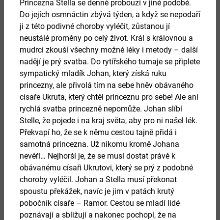
Princezna Stella se denně probouzí v jiné podobě.
Do jejích osmnáctin zbývá týden, a když se nepodaří
ji z této podivné choroby vyléčit, zůstanou jí
neustálé proměny po celý život. Král s královnou a
27.
mudrci zkouší všechny možné léky i metody – další
srpen 2026
nadějí je prý svatba. Do rytířského turnaje se připlete
sympatický mladík Johan, který získá ruku
princezny, ale přivolá tím na sebe hněv obávaného
HRDELNÍ PRÁVO
císaře Ukruta, který chtěl princeznu pro sebe! Ale ani
rychlá svatba princezně nepomůže. Johan slíbí
Více
Stelle, že pojede i na kraj světa, aby pro ni našel lék.
Překvapí ho, že se k němu cestou tajně přidá i
samotná princezna. Už nikomu kromě Johana
nevěří… Nejhorší je, že se musí dostat právě k
obávanému císaři Ukrutovi, který se prý z podobné
choroby vyléčil. Johan a Stella musí překonat
spoustu překážek, navíc je jim v patách krutý
pobočník císaře – Ramor. Cestou se mladí lidé
poznávají a sbližují a nakonec pochopí, že na