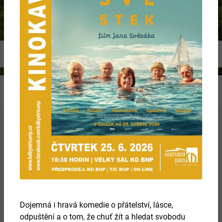
Previous
Ne
Více
Dojemná i hravá komedie o přátelství, lásce,
odpuštění a o tom, že chuť žít a hledat svobodu