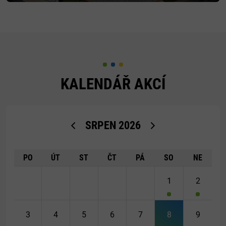
KALENDÁŘ AKCÍ
<Dříve
Později>
SRPEN
2026
PO
ÚT
ST
ČT
PÁ
SO
NE
1
2
3
4
5
6
7
8
9