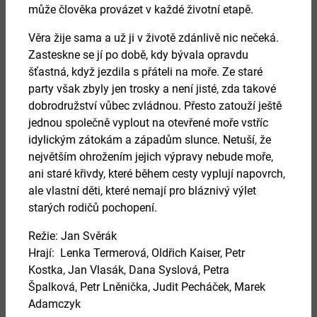
může člověka provázet v každé životní etapě.
Věra žije sama a už ji v životě zdánlivě nic nečeká.
Zasteskne se jí po době, kdy bývala opravdu
27.
šťastná, když jezdila s přáteli na moře. Ze staré
srpen 2026
party však zbyly jen trosky a není jisté, zda takové
dobrodružství vůbec zvládnou. Přesto zatouží ještě
jednou společně vyplout na otevřené moře vstříc
HRDELNÍ PRÁVO
idylickým zátokám a západům slunce. Netuší, že
největším ohrožením jejich výpravy nebude moře,
Více
ani staré křivdy, které během cesty vyplují napovrch,
ale vlastní děti, které nemají pro bláznivý výlet
starých rodičů pochopení.
Režie:
Jan Svěrák
Hrají:
Lenka Termerová
,
Oldřich Kaiser
,
Petr
Kostka
,
Jan Vlasák
,
Dana Syslová
,
Petra
Špalková
,
Petr Lněnička
,
Judit Pecháček
,
Marek
Adamczyk