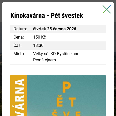
Bystřice nad Pernštejnem
Kinokavárna - Pět švestek
oficiální stránky města
Datum:
čtvrtek 25.června 2026
Cena:
150 Kč
Čas:
18:30
Místo:
Velký sál KD Bystřice nad
Pernštejnem
Vydejte se za poznáním
DĚDICTVÍ PŘEDKŮ
Nechte se pohltit historií.
VÍCE INFORMACÍ