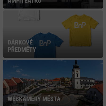
AMFITEÁTRU
DÁRKOVÉ
PŘEDMĚTY
WEBKAMERY MĚSTA