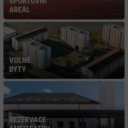
SPORTOVNÍ
AREÁL
VOLNÉ
BYTY
REZERVACE