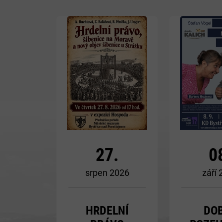
Více
27.
0
srpen 2026
září
HRDELNÍ
DO