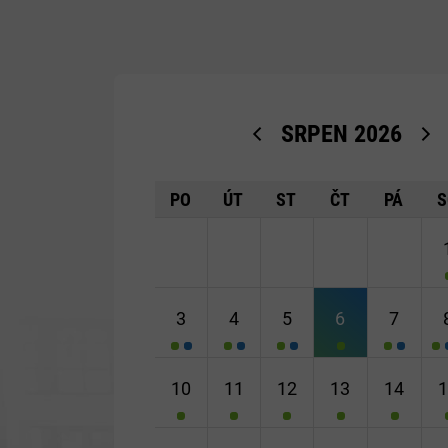
SRPEN
2026
<Dříve
PO
ÚT
ST
ČT
PÁ
S
3
4
5
6
7
10
11
12
13
14