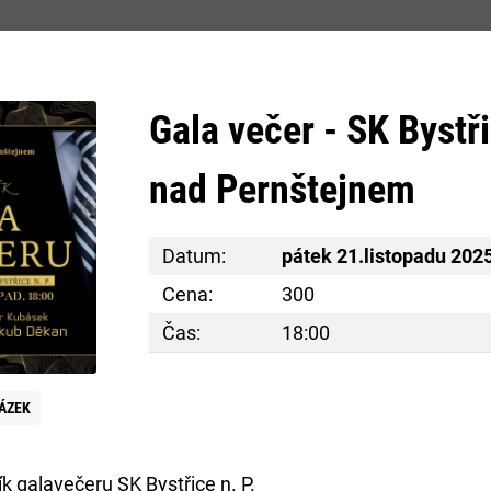
m
Gala večer - SK Bystř
STSKÝ ÚŘAD
PODNIKÁNÍ
SERVIS O
nad Pernštejnem
Datum:
pátek 21.listopadu 202
Cena:
300
Čas:
18:00
E
ÁZEK
k galavečeru SK Bystřice n. P.