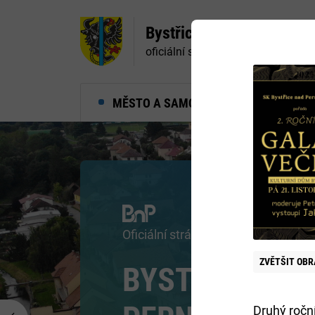
Bystřice nad Pernštejne
oficiální stránky města
MĚSTO A SAMOSPRÁVA
MĚ
Navštivte centrum Eden
RÁJ INSPIRAC
ZVĚTŠIT
OBR
A POZNÁNÍ
Druhý roční