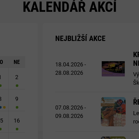
KALENDÁŘ AKCÍ
NEJBLIŽŠÍ AKCE
Později>
K
O
NE
N
18.04.2026 -
28.08.2026
Vý
1
2
Šk
8
9
Ř
07.08.2026 -
Le
09.08.2026
15
16
ro