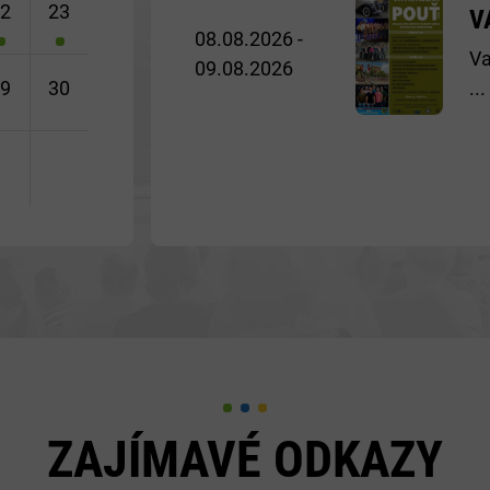
22
23
V
08.08.2026 -
Va
09.08.2026
...
29
30
ZAJÍMAVÉ ODKAZY