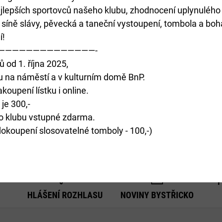
jlepších sportovců našeho klubu, zhodnocení uplynulého
 síně slávy, pěvecká a taneční vystoupení, tombola a boh
a ve
í!
nout do
——————————————-
ů od 1. října 2025,
ru na náměstí a v kulturním domě BnP.
oupení lístku i online.
 je 300,-
o klubu vstupné zdarma.
okoupení slosovatelné tomboly - 100,-)
HLÁŠENÍ ROZHLASU
NOVINY BYSTŘICKO