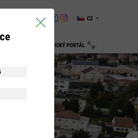
VYHLEDAT
Link
Link
CZ
Link
Turistické
informační
ice
centrum
BČANŮM
TURISTICKÝ PORTÁL
5