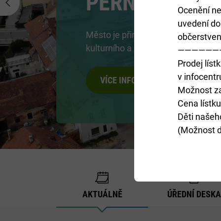
Previous
Ocenění ne
uvedení do
Chcete si vyzkoušet různá řemesl
občerstven
starobylých chaloupkách? Nakouk
——————
panského bydlení?
Prodej lístk
v infocent
VÍCE INFORMACÍ
Možnost zak
Cena lístku
Děti našeh
(Možnost d
AKTUÁLNĚ
ÚŘEDNÍ DESKA