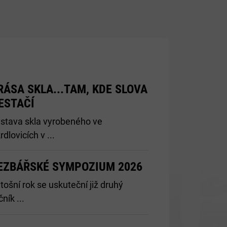
RÁSA SKLA...TAM, KDE SLOVA
ESTAČÍ
stava skla vyrobeného ve
rdlovicích v ...
EZBÁŘSKÉ SYMPOZIUM 2026
tošní rok se uskuteční již druhý
čník ...