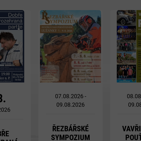
Více
Více
8.
07.08.2026 -
08.08
09.08.2026
09.0
 2026
ŘEZBÁŘSKÉ
VAVŘ
BŘE
SYMPOZIUM
POUŤ