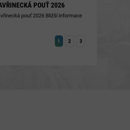
AVŘINECKÁ POUŤ 2026
vřinecká pouť 2026 Bližší informace
1
2
3