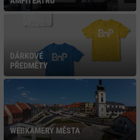
AMFITEÁTRU
DÁRKOVÉ
PŘEDMĚTY
WEBKAMERY MĚSTA