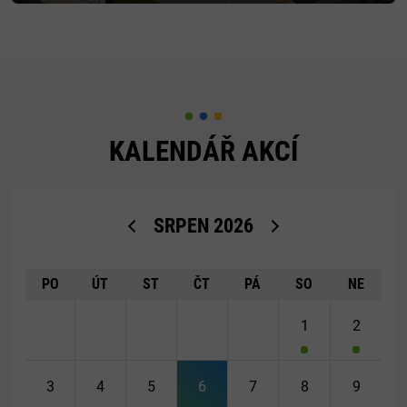
KALENDÁŘ AKCÍ
<Dříve
Později>
SRPEN
2026
PO
ÚT
ST
ČT
PÁ
SO
NE
1
2
3
4
5
6
7
8
9