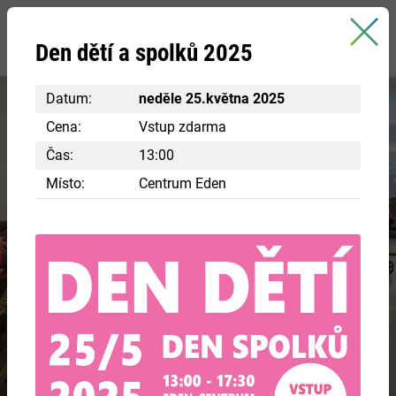
Bystřice nad Pernštejnem
Den dětí a spolků 2025
oficiální stránky města
Datum:
neděle 25.května 2025
Cena:
Vstup zdarma
Čas:
13:00
Místo:
Centrum Eden
Navštivte centrum Eden
RÁJ INSPIRACE A POZNÁNÍ
Chcete si vyzkoušet různá řemesla ve starobylých
chaloupkách? Nakouknout do panského bydlení?
VÍCE INFORMACÍ