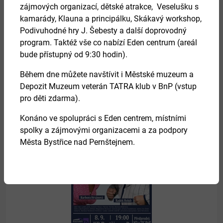
zájmových organizací, dětské atrakce, Veselušku s
kamarády, Klauna a principálku, Skákavý workshop,
Podivuhodné hry J. Šebesty a další doprovodný
27.
program. Taktéž vše co nabízí Eden centrum (areál
bude přístupný od 9:30 hodin).
srpen 2026
Během dne můžete navštívit i Městské muzeum a
Depozit Muzeum veterán TATRA klub v BnP (vstup
HRDELNÍ PRÁVO
pro děti zdarma).
Konáno ve spolupráci s Eden centrem, místními
Více
spolky a zájmovými organizacemi a za podpory
Města Bystřice nad Pernštejnem.