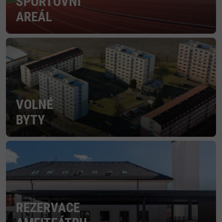
SPORTOVNÍ
AREÁL
VOLNÉ
BYTY
REZERVACE