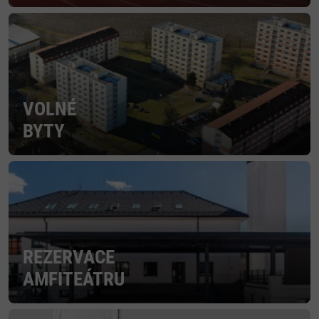
VOLNÉ
BYTY
REZERVACE
AMFITEÁTRU