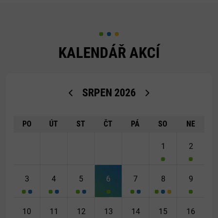
KALENDÁŘ AKCÍ
<Dříve
Později>
SRPEN
2026
PO
ÚT
ST
ČT
PÁ
SO
NE
1
2
3
4
5
6
7
8
9
10
11
12
13
14
15
16