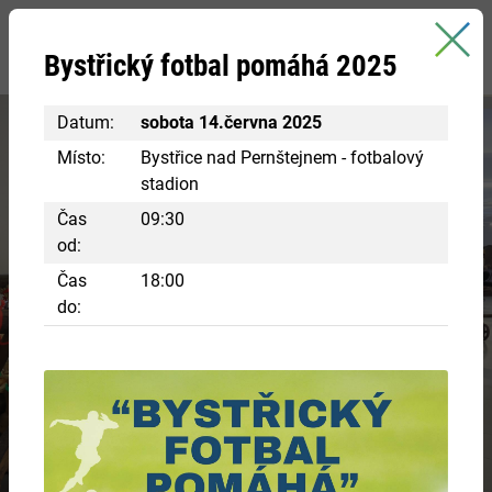
Bystřice nad Pernštejnem
Bystřický fotbal pomáhá 2025
oficiální stránky města
Datum:
sobota 14.června 2025
Místo:
Bystřice nad Pernštejnem - fotbalový
stadion
Čas
09:30
od:
Čas
18:00
do:
Navštivte centrum Eden
RÁJ INSPIRACE A POZNÁNÍ
Chcete si vyzkoušet různá řemesla ve starobylých
chaloupkách? Nakouknout do panského bydlení?
VÍCE INFORMACÍ