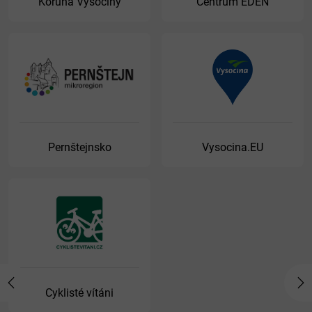
Koruna Vysočiny
Centrum EDEN
Pernštejnsko
Vysocina.EU
Previous
Ne
Cyklisté vítáni