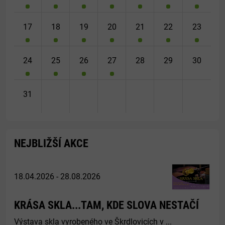
17
18
19
20
21
22
23
24
25
26
27
28
29
30
31
NEJBLIŽŠÍ AKCE
18.04.2026 - 28.08.2026
KRÁSA SKLA...TAM, KDE SLOVA NESTAČÍ
Výstava skla vyrobeného ve Škrdlovicích v ...