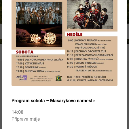
Previous
Ne
Více
Program sobota – Masarykovo náměstí:
14:00
Příprava máje