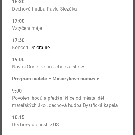
16:30
Dechová hudba Pavla Slezáka
17:00
27.
Vztyčení máje
srpen 2026
17:30
Koncert
Deloraine
HRDELNÍ PRÁVO
19:00
Novus Origo Polná
- ohňová show
Více
Program neděle – Masarykovo náměstí:
9:00
Povolení hodů a předání klíče od města, děti
mateřských škol, dechová hudba Bystřická kapela
10:15
Dechový orchestr ZUŠ