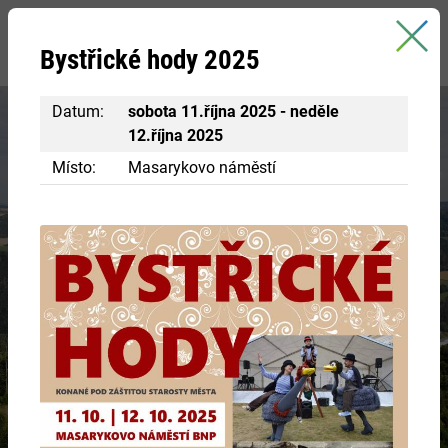
Bystřice nad Pernštejnem
Bystřické hody 2025
oficiální stránky města
Datum:
sobota 11.října 2025 - neděle
12.října 2025
Místo:
Masarykovo náměstí
Vydejte se za poznáním
DĚDICTVÍ PŘEDKŮ
Nechte se pohltit historií.
VÍCE INFORMACÍ