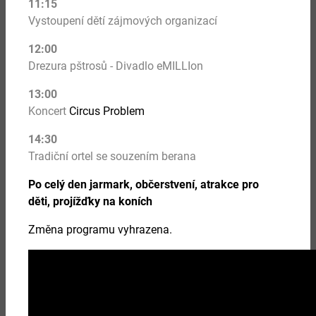
11:15
Vystoupení dětí zájmových organizací
08.
12:00
září 2026
Drezura pštrosů - Divadlo eMILLIon
13:00
DOBŘE ROZEHRANÁ PARTIE
Koncert
Circus Problem
14:30
Více
Tradiční ortel se souzením berana
Po celý den jarmark, občerstvení, atrakce pro
děti,
projížďky na koních
Změna programu vyhrazena.