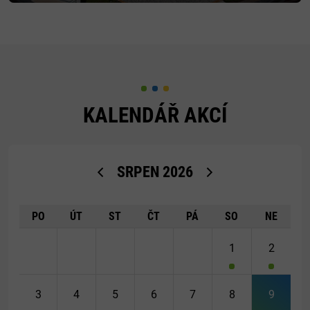
KALENDÁŘ AKCÍ
<Dříve
Později>
SRPEN
2026
PO
ÚT
ST
ČT
PÁ
SO
NE
1
2
3
4
5
6
7
8
9