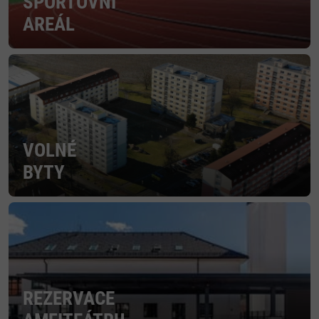
SPORTOVNÍ
AREÁL
VOLNÉ
BYTY
REZERVACE