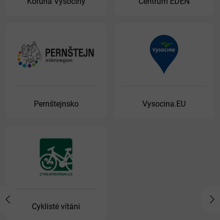
Koruna Vysočiny
Centrum EDEN
Pernštejnsko
Vysocina.EU
Previous
Ne
Cyklisté vítáni