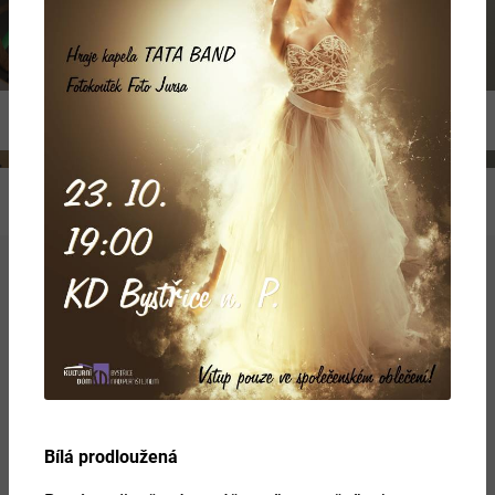
Previous
Ne
Více
Bílá prodloužená