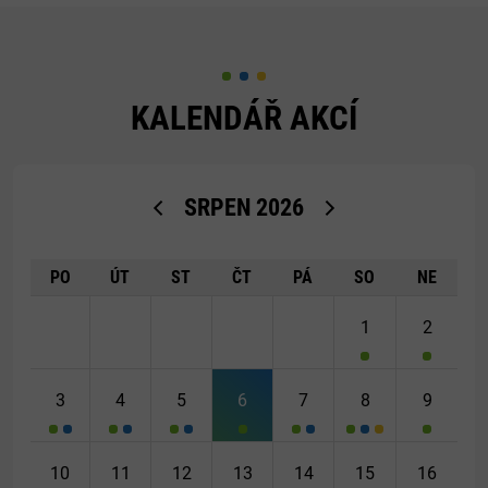
KALENDÁŘ AKCÍ
<Dříve
Později>
SRPEN
2026
PO
ÚT
ST
ČT
PÁ
SO
NE
1
2
3
4
5
6
7
8
9
10
11
12
13
14
15
16