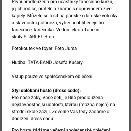
První prodloužená pro účastníky tanečního kurzu,
jejich rodiče, přátele a známé s doprovodem živé
kapely. Můžete se těšit na pánské i dámské volenky
a slavnostní polonézu, výběr neoblíbenějšího
27.
tanečnice, tanečníka. Vedou lektoři Taneční
srpen 2026
školy
STARLET Brno
.
Fotokoutek ve foyer:
Foto Jursa
HRDELNÍ PRÁVO
Hudba: TATA-BAND Josefa Kučery
Více
Vstup pouze ve společenském oblečení!
Styl oblékání hosté (dress code):
Pro naše žáky, Vaše děti, je Bílá prodloužená
nejslavnostnější událostí, kterou (možná nejen) na
střední škole zažijí. Zdvořile Vás tedy žádáme o
dodržení dress codu.
Pro hosty žádáme večerní společenské oblečení,