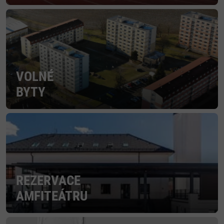
VOLNÉ
BYTY
REZERVACE
AMFITEÁTRU