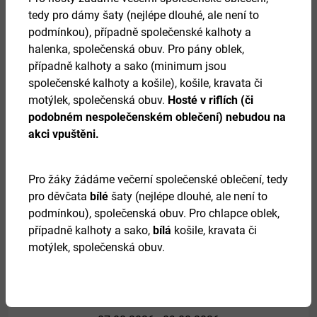
tedy pro dámy šaty (nejlépe dlouhé, ale není to
08.
podmínkou), případně společenské kalhoty a
halenka, společenská obuv. Pro pány oblek,
září 2026
případně kalhoty a sako (minimum jsou
společenské kalhoty a košile), košile, kravata či
motýlek, společenská obuv.
Hosté v riflích (či
DOBŘE ROZEHRANÁ PARTIE
podobném nespolečenském oblečení) nebudou na
akci vpuštěni.
Více
Pro žáky žádáme večerní společenské oblečení, tedy
pro děvčata
bílé
šaty (nejlépe dlouhé, ale není to
podmínkou), společenská obuv. Pro chlapce oblek,
případně kalhoty a sako,
bílá
košile, kravata či
motýlek, společenská obuv.