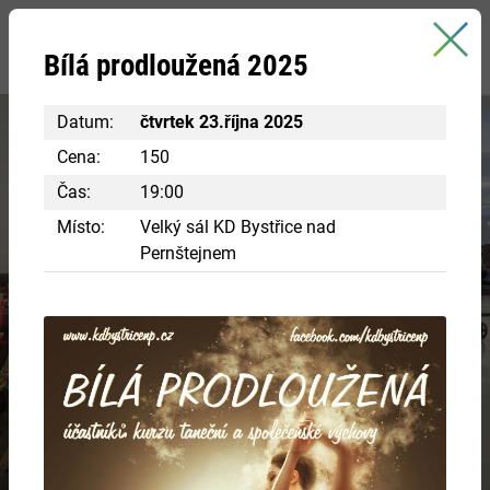
Bystřice nad Pernštejnem
Bílá prodloužená 2025
oficiální stránky města
Datum:
čtvrtek 23.října 2025
Cena:
150
Čas:
19:00
Místo:
Velký sál KD Bystřice nad
Pernštejnem
Navštivte centrum Eden
RÁJ INSPIRACE A POZNÁNÍ
Chcete si vyzkoušet různá řemesla ve starobylých
chaloupkách? Nakouknout do panského bydlení?
VÍCE INFORMACÍ