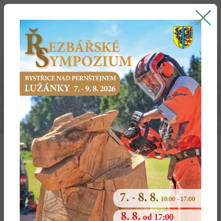
Bystřice nad Pernštejnem
oficiální stránky města
2024
Dotčený
Dotčené
Předmět
Typ
Vydáno
subjekt
území
žádosti
Halas
Ujčov
závazné
chov hosp.
24.6.2024
Vladimír
stanovisko k
zvířat
ÚŘ+SŘ
Tvrdý Martin,
Písečné
závazné
krbová vložka
24.6.2024
Tvrdá Erika
stanovisko k
ÚŘ+SŘ
Tulis
Bystřice
závazné
kotel na tuhá
24.6.2024
Miroslav,
n.P.
stanovisko ke
paliva
Tulisová
SŘ
Hana
Slavíček Petr
Hrdá Ves
závazné
plyn.
19.6.2024
stanovisko k
kondenzač.