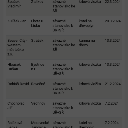
Špaček
Zlatkov
závazné
krbová vložka
22.3.2024
Vladimír
stanovisko ke
SŘ
Kulíšek Jan
Lhota u
závazné
kotel na
20.3.2024
Lísku
stanovisko k
dřevoplyn
ÚŘ+SŘ
Beaver City -
Strážek
závazné
kamna na
13.3.2024
western.
stanovisko ke
dřevo
městečko
SŘ
z.s.
Hloušek
Bystřice
závazné
krbová vložka
13.3.2024
Dušan
n.P.
stanovisko k
ÚŘ+SŘ
Dobiáš David
Rovečné
závazné
krbová vložka
21.2.2024
stanovisko k
ÚŘ+SŘ
Chocholáč
Věchnov
závazné
krbová vložka
7.2.2024
Jiří
stanovisko k
ÚŘ+SŘ
Baláková
Moravecké
závazné
kotel na
7.2.2024
Lenka
Janovice
stanovisko k
dřevoplyn,