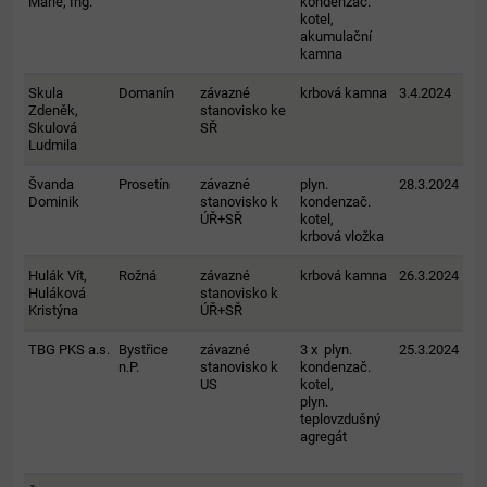
Marie, Ing.
kondenzač.
kotel,
akumulační
kamna
Skula
Domanín
závazné
krbová kamna
3.4.2024
Zdeněk,
stanovisko ke
Skulová
SŘ
Ludmila
Švanda
Prosetín
závazné
plyn.
28.3.2024
Dominik
stanovisko k
kondenzač.
ÚŘ+SŘ
kotel,
krbová vložka
Hulák Vít,
Rožná
závazné
krbová kamna
26.3.2024
Huláková
stanovisko k
Kristýna
ÚŘ+SŘ
TBG PKS a.s.
Bystřice
závazné
3 x plyn.
25.3.2024
n.P.
stanovisko k
kondenzač.
US
kotel,
plyn.
teplovzdušný
agregát