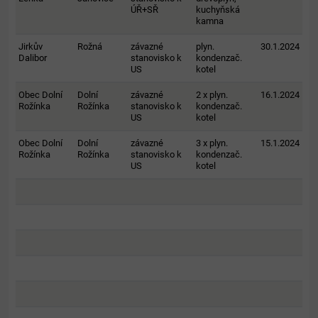
ÚŘ+SŘ
kuchyňská
kamna
Jirkův
Rožná
závazné
plyn.
30.1.2024
Dalibor
stanovisko k
kondenzač.
US
kotel
Obec Dolní
Dolní
závazné
2 x plyn.
16.1.2024
Rožínka
Rožínka
stanovisko k
kondenzač.
US
kotel
Obec Dolní
Dolní
závazné
3 x plyn.
15.1.2024
Rožínka
Rožínka
stanovisko k
kondenzač.
US
kotel