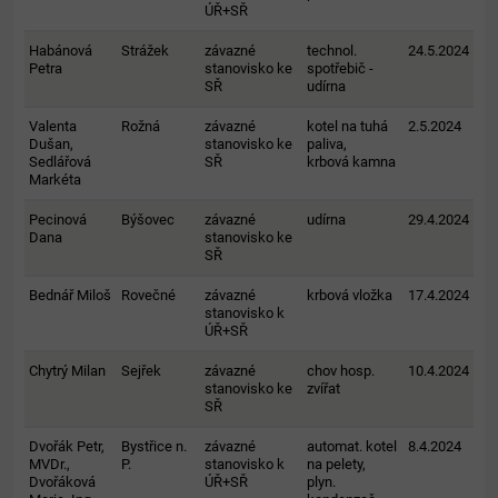
ÚŘ+SŘ
Habánová
Strážek
závazné
technol.
24.5.2024
Petra
stanovisko ke
spotřebič -
SŘ
udírna
Valenta
Rožná
závazné
kotel na tuhá
2.5.2024
Dušan,
stanovisko ke
paliva,
Sedlářová
SŘ
krbová kamna
Markéta
Pecinová
Býšovec
závazné
udírna
29.4.2024
Dana
stanovisko ke
SŘ
Bednář Miloš
Rovečné
závazné
krbová vložka
17.4.2024
stanovisko k
ÚŘ+SŘ
Chytrý Milan
Sejřek
závazné
chov hosp.
10.4.2024
stanovisko ke
zvířat
SŘ
Dvořák Petr,
Bystřice n.
závazné
automat. kotel
8.4.2024
MVDr.,
P.
stanovisko k
na pelety,
Dvořáková
ÚŘ+SŘ
plyn.