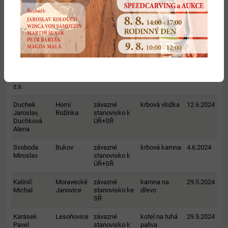
ÚŘ+SŘ
kotel
Vrbka Jiří,
Rožná
závazné
krbová kamna
19.6.2024
Ing.,
stanovisko k
Vrbková
ÚŘ+SŘ
Bohuslava
Beaver City -
Strážek
závazné
2 x kamna na
13.6.2024
westernové
stanovisko ke
dřevo
městečko
SŘ
z.s.
Duchek
Horní
závazné
krbová vložka
12.6.2024
Jaroslav,
Rožínka
stanovisko k
Duchková
ÚŘ+SŘ
Alena
Svoboda
Bukov
závazné
krbová kamna
4.6.2024
Miroslav
stanovisko k
ÚŘ+SŘ
Kalinič
Moravecké
závazné
kamna na
29.5.2024
Michal
Janovice
stanovisko ke
dřevo
SŘ
Karásek
Lesoňovice
závazné
kotel na tuhá
29.5.2024
Pavel
stanovisko k
paliva