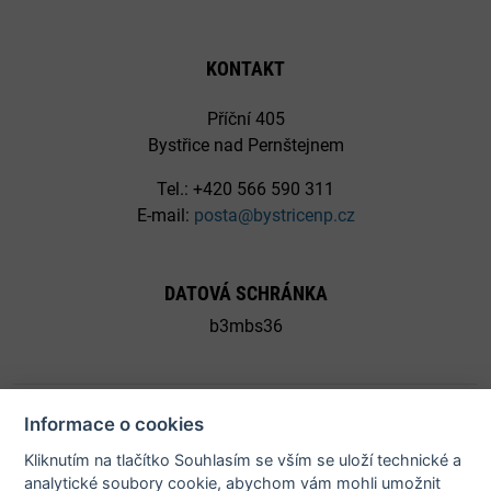
KONTAKT
Příční 405
Bystřice nad Pernštejnem
Tel.: +420 566 590 311
E-mail:
posta@bystricenp.cz
DATOVÁ SCHRÁNKA
b3mbs36
Informace o cookies
Kliknutím na tlačítko Souhlasím se vším se uloží technické a
© 2026 Město Bystřice nad Pernštejnem - všechna práva
analytické soubory cookie, abychom vám mohli umožnit