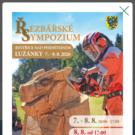
Bystřice nad Pernštejnem
oficiální stránky města
2022
Zasedání Zastupitelstva Města č.17/2022 ze dne
16.03.2022
Zasedání Zastupitelstva Města č.18/2022 ze dne
15.06.2022
Zasedání Zastupitelstva Města č.19/2022 ze dne
14.09.2022
Zasedání Zastupitelstva Města č.01/2022 ze dne
19.10.2022
Zasedání Zastupitelstva Města č.02/2022 ze dne
14.12.2022