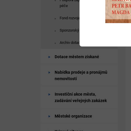
péče
Fond rozvoje bydlení
Sponzorský vzkaz
Archiv dotace
Dotace městem získané
Nabídka prodeje a pronájmů
nemovitostí
Investiční akce města,
zadávání veřejných zakázek
Městské organizace