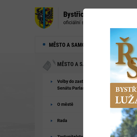
Bystřice nad Pernštejne
oficiální stránky města
MĚSTO A SAMOSPRÁVA
MĚ
MĚSTO A SAMOSPRÁVA
Volby do zastupitelstev obcí a
Senátu Parlamentu ČR 2026
O městě
Rada
Zastupitelstvo