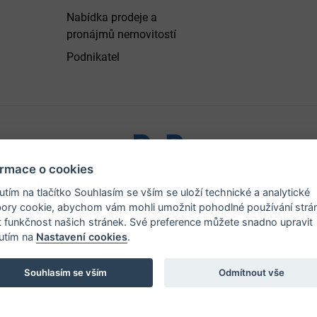
Nabídka prodeje a
pronájmů nemovitostí
Podnikatel
ormace o cookies
ystřice nad Pernštejnem - všechna práva vyhrazena |
Prohlášen
nutím na tlačítko Souhlasím se vším se uloží technické a analytické
ory cookie, abychom vám mohli umožnit pohodlné používání strá
t funkčnost našich stránek. Své preference můžete snadno upravit
nutím na
Nastavení cookies
.
Souhlasím se vším
Odmítnout vše