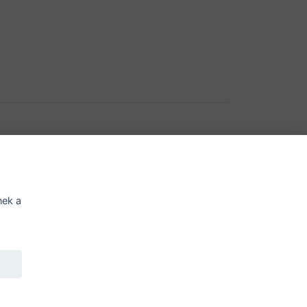
í o přístupnosti
Potřebujete poradit?
Zeptejte s
nek a