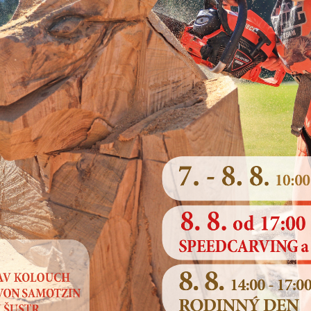
GRANTOVÉ PROGRAMY MĚSTA BYSTŘICE NAD PERNŠ
Grantový program - Kultura a společenský život -
2. kolo
Grantový program a Upřesňující podmínky programu
Žádost o poskytnutí dotace
Závěrečná zpráva o vyúčtování dotace
Grantový program - Sportovní a volnočasové aktivity - PRAVIDELNÉ
Grantový program
Žádost o poskytnutí dotace
Formulář pro vyúčtování dotace
Grantový program - Sport a tělovýchova - Podpora trenérů mládeže
Grantový program a Upřesňující podmínky programu
Žádost o poskytnutí dotace
Formulář pro vyúčtování dotace