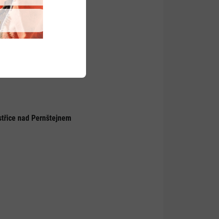
i nad Pernštejnem
střice nad Pernštejnem