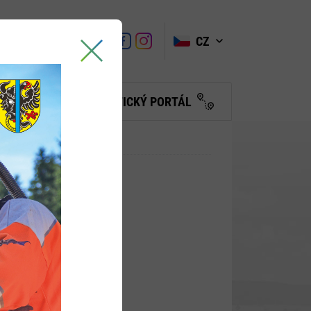
VYHLEDAT
Link
Link
CZ
Link
Turistické
informační
centrum
BČANŮM
TURISTICKÝ PORTÁL
rchiv dotace
2022
dotace
e