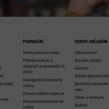
PODNIKÁNÍ
SERVIS OBČANŮM
Volná pracovní místa
Zdravotnictví
Přehled malých a
Sociální služby
středních podnikatelů vč.
ů
Školství
OSVČ
rů
Dětské dopravní hři
Strategické dokumenty
 vyřídit
Bystřická univerzita 
města
věku
Dotace městem získané
Úřady a instituce
ované
Dotace poskytované od
Bydlení
města