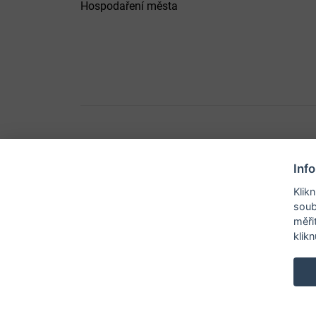
Hospodaření města
Inf
© 2026 Město B
Klik
soub
měři
klik