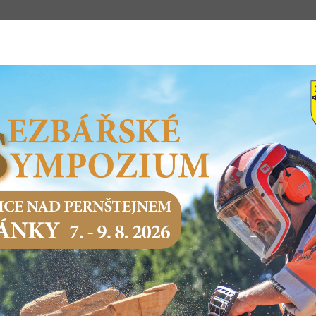
m
STSKÝ ÚŘAD
PODNIKÁNÍ
SERVIS O
Domů
Město a samospráva
Dotace poskytované od města
A
2022
INDIVIUÁLNÍ DOTACE
VZOR Veřejnoprávní smlouvy o poskytnutí individuální 
VZOR Žádosti o poskytnutí individuální dotace
VZOR Závěrečná zpráva o vyúčtování individuální dotac