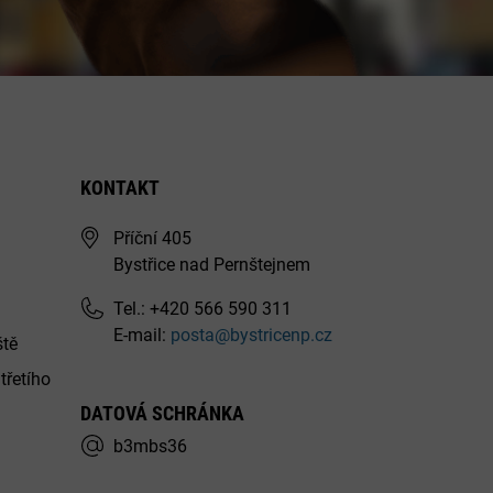
KONTAKT
Příční 405
Bystřice nad Pernštejnem
Tel.: +420 566 590 311
E-mail:
posta@bystricenp.cz
ště
třetího
DATOVÁ SCHRÁNKA
b3mbs36