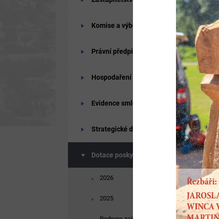
Komise a výbory
Právní předpisy
Hospodaření města
Evidence smluv
Strategické dokumenty města
Dotace poskytované od města
2026
2025
Podpora zajištění lékařské