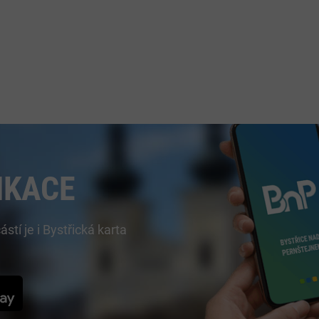
IKACE
í je i Bystřická karta