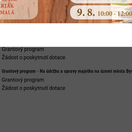
Grantový program - Spolková a zájmová činnost -
2. kolo
Grantový program
Žádost o poskytnutí dotace
Formulář pro vyúčtování dotace
Grantový program - Obnova fasád na Masarykově náměstí v Bystřic
Grantový program
Žádost o poskytnutí dotace
Grantový program - Na údržbu a opravy majetku na území města By
Grantový program
Žádost o poskytnutí dotace