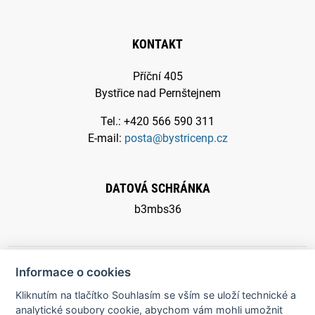
KONTAKT
Příční 405
Bystřice nad Pernštejnem
Tel.: +420 566 590 311
E-mail:
posta@bystricenp.cz
DATOVÁ SCHRÁNKA
b3mbs36
Informace o cookies
Kliknutím na tlačítko Souhlasím se vším se uloží technické a
© 2026 Město Bystřice nad Pernštejnem - všechna práva
analytické soubory cookie, abychom vám mohli umožnit