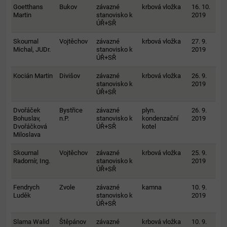
Goetthans
Bukov
závazné
krbová vložka
16. 10.
Martin
stanovisko k
2019
ÚŘ+SŘ
Skoumal
Vojtěchov
závazné
krbová vložka
27. 9.
Michal, JUDr.
stanovisko k
2019
ÚŘ+SŘ
Kocián Martin
Divišov
závazné
krbová vložka
26. 9.
stanovisko k
2019
ÚŘ+SŘ
Dvořáček
Bystřice
závazné
plyn.
26. 9.
Bohuslav,
n.P.
stanovisko k
kondenzační
2019
Dvořáčková
ÚŘ+SŘ
kotel
Miloslava
Skoumal
Vojtěchov
závazné
krbová vložka
25. 9.
Radomír, Ing.
stanovisko k
2019
ÚŘ+SŘ
Fendrych
Zvole
závazné
kamna
10. 9.
Luděk
stanovisko k
2019
ÚŘ+SŘ
Slama Walid
Štěpánov
závazné
krbová vložka
10. 9.