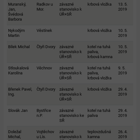
Muranský,
Radkov u
závazné
krbová vložka
13. 5.
Jan,
Mor.
stanovisko k
2019
Švédová
ÚŘ+SŘ
Barbora
Nykodým
Věstínek
krbová vložka
10. 5.
Martin
2019
Bílek Michal
Čtyři Dvory
závazné
kotel na tuhá
10. 5.
stanovisko k
paliva,
2019
ÚŘ+SŘ
krbová kamna
Stloukalová
Věchnov
závazné
kotel na tuhá
9. 5.
Karolína
stanovisko k
paliva,
2019
ÚŘ+SŘ
krbová vložka
Břenek Pavel,
Čtyři Dvory
závazné
krbová vložka
29. 4.
Ing.
stanovisko k
2019
ÚŘ+SŘ
Slovák Jan
Bystřice
závazné
kotel na tuhá
29. 4.
n.P.
stanovisko ke
paliva
2019
SŘ
Doležal
Vojtěchov
závazné
teplovzdušná
26. 4.
Michal,
u Lís.
stanovisko k
kamna
2019