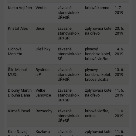
Kurka Vojtěch
Věstín
závazné
krbová kamna
1. 7.
stanovisko k
2019
ÚŘ+SŘ
Krištof Aleš
Unčín
závazné
zplyňovací kotel
23. 6.
stanovisko k
na dřevo
2019
ÚŘ+SŘ
Cíchová
Olešínky
závazné
plynový
14. 6.
Markéta
stanovisko ke
kondenz. kotel,
2019
SŘ
krbová vložka
Šikl Michal,
Bystřice
závazné
plynový
13. 6.
MUDr.
n.P.
stanovisko k
kondenz. kotel,
2019
ÚŘ+SŘ
krbová vložka
Dlouhý Martin,
Velké
závazné
zplyňovací kotel
11. 6.
Dlouhá Dana
Janovice
stanovisko k
na dřevo
2019
ÚŘ+SŘ
Klimeš Pavel
Rozsochy
závazné
krbová vložka,
11. 6.
stanovisko k
udírna
2019
ÚŘ+SŘ
Kintr David,
Kozlov u
závazné
zplyňovací kotel
11. 6.