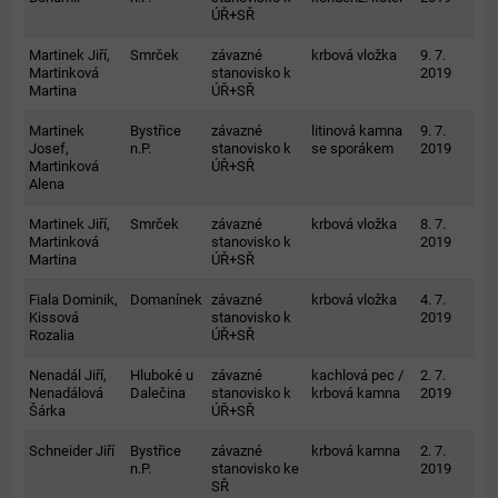
ÚŘ+SŘ
Martinek Jiří,
Smrček
závazné
krbová vložka
9. 7.
Martinková
stanovisko k
2019
Martina
ÚŘ+SŘ
Martinek
Bystřice
závazné
litinová kamna
9. 7.
Josef,
n.P.
stanovisko k
se sporákem
2019
Martinková
ÚŘ+SŘ
Alena
Martinek Jiří,
Smrček
závazné
krbová vložka
8. 7.
Martinková
stanovisko k
2019
Martina
ÚŘ+SŘ
Fiala Dominik,
Domanínek
závazné
krbová vložka
4. 7.
Kissová
stanovisko k
2019
Rozalia
ÚŘ+SŘ
Nenadál Jiří,
Hluboké u
závazné
kachlová pec /
2. 7.
Nenadálová
Dalečina
stanovisko k
krbová kamna
2019
Šárka
ÚŘ+SŘ
Schneider Jiří
Bystřice
závazné
krbová kamna
2. 7.
n.P.
stanovisko ke
2019
SŘ