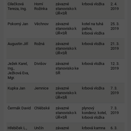
Cilečková
Horní
závazné
krbová vložka
2. 4.
Tereza, Ing.
Rožínka
stanovisko k
2019
ÚŘ+SŘ
Pokorný Jan
Věchnov
závazné
kotel na tuhá
25. 3.
stanovisko k
paliva,
2019
ÚŘ+SŘ
krbová vložka
Augustin Jiří
Rožná
závazné
krbová vložka
21. 3.
stanovisko k
2019
ÚŘ+SŘ
Ježek Karel,
Divišov
závazné
krbová vložka
12. 3.
Ing.,
stanovisko ke
2019
Ježková Eva,
SŘ
Mgr.
Kupka Jan
Jemnice
závazné
krbová vložka
7. 3.
stanovisko k
2019
ÚŘ+SŘ
Čermák David
Chlébské
závazné
plynový
7. 3.
stanovisko k
kondenz. kotel,
2019
ÚŘ+SŘ
krbová vložka
Hřebíček L.,
Unčín
závazné
krbová kamna
6. 3.