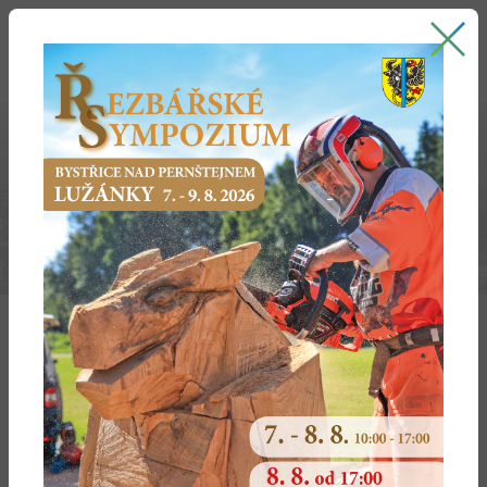
Bystřice nad Pernštejnem
oficiální stránky města
2019
Dotčený
Dotčené
Předmět
Typ
Vydáno
subjekt
území
žádosti
Spisarová
Rovečné
závazné
plynový
18. 12.
Dagmar
stanovisko k
kondenz. kotel
2019
ÚŘ+SŘ
Král David
Vír
závazné
krbová kamna
16. 12.
stanovisko k
2019
ÚŘ+SŘ
db Betonové
Bystřice
závazné
výrobna beton.
11. 12.
jímky s.r.o.
n.P.
stanovisko k
staveb. dílců
2019
ÚŘ+SŘ
Cik Stanislav,
Sejřek
závazné
krbová vložka
25. 11.
Šťastná Ivana
stanovisko k
2019
ÚŘ+SŘ