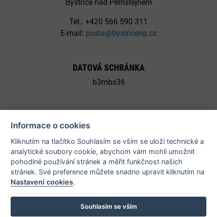
Bystřice nad Pernštejnem
Tel.: +420 566 590 311
E-mail:
posta@bystricenp.cz
DATOVÁ SCHRÁNKA
b3mbs36
Informace o cookies
Kliknutím na tlačítko Souhlasím se vším se uloží technické a
© 2026 Město Bystřice nad Pernštejnem - všechna práva
analytické soubory cookie, abychom vám mohli umožnit
pohodlné používání stránek a měřit funkčnost našich
vyhrazena |
Prohlášení o přístupnosti
stránek. Své preference můžete snadno upravit kliknutím na
Nastavení cookies
.
Potřebujete poradit?
Zeptejte se našeho
asistenta!
Souhlasím se vším