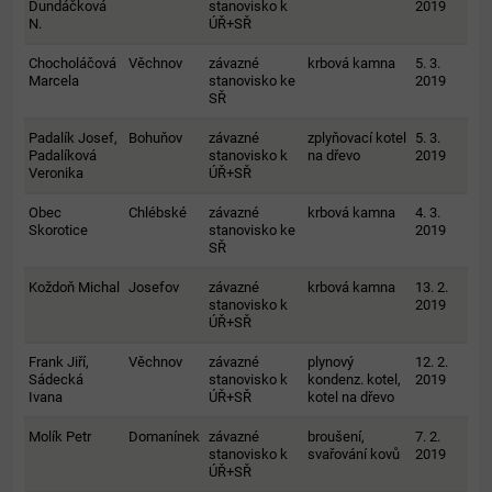
Dundáčková
stanovisko k
2019
N.
ÚŘ+SŘ
Chocholáčová
Věchnov
závazné
krbová kamna
5. 3.
Marcela
stanovisko ke
2019
SŘ
Padalík Josef,
Bohuňov
závazné
zplyňovací kotel
5. 3.
Padalíková
stanovisko k
na dřevo
2019
Veronika
ÚŘ+SŘ
Obec
Chlébské
závazné
krbová kamna
4. 3.
Skorotice
stanovisko ke
2019
SŘ
Koždoň Michal
Josefov
závazné
krbová kamna
13. 2.
stanovisko k
2019
ÚŘ+SŘ
Frank Jiří,
Věchnov
závazné
plynový
12. 2.
Sádecká
stanovisko k
kondenz. kotel,
2019
Ivana
ÚŘ+SŘ
kotel na dřevo
Molík Petr
Domanínek
závazné
broušení,
7. 2.
stanovisko k
svařování kovů
2019
ÚŘ+SŘ