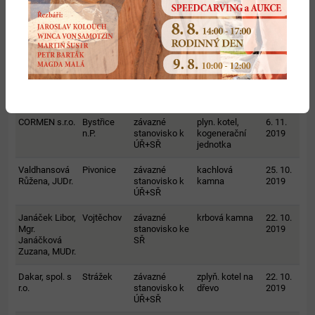
Hakl Petr
Ždánice
závazné
plynový
25. 11.
stanovisko k
kondenz. kotel,
2019
ÚŘ+SŘ
chov hosp.
zvířat
Fabiánová
Ždánice
závazné
krbová kamna
11. 11.
Vlasta
stanovisko k
2019
ÚŘ+SŘ
CORMEN s.r.o.
Bystřice
závazné
plyn. kotel,
6. 11.
n.P.
stanovisko k
kogenerační
2019
ÚŘ+SŘ
jednotka
Valdhansová
Pivonice
závazné
kachlová
25. 10.
Růžena, JUDr.
stanovisko k
kamna
2019
ÚŘ+SŘ
Janáček Libor,
Vojtěchov
závazné
krbová kamna
22. 10.
Mgr.
stanovisko ke
2019
Janáčková
SŘ
Zuzana, MUDr.
Dakar, spol. s
Strážek
závazné
zplyň. kotel na
22. 10.
r.o.
stanovisko k
dřevo
2019
ÚŘ+SŘ