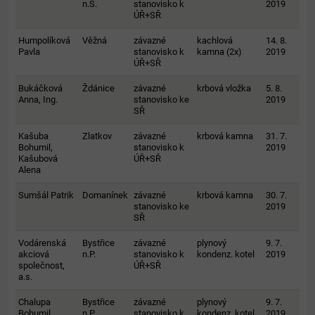
n.S.
stanovisko k
2019
ÚŘ+SŘ
Humpolíková
Věžná
závazné
kachlová
14. 8.
Pavla
stanovisko k
kamna (2x)
2019
ÚŘ+SŘ
Bukáčková
Ždánice
závazné
krbová vložka
5. 8.
Anna, Ing.
stanovisko ke
2019
SŘ
Kašuba
Zlatkov
závazné
krbová kamna
31. 7.
Bohumil,
stanovisko k
2019
Kašubová
ÚŘ+SŘ
Alena
Sumšál Patrik
Domanínek
závazné
krbová kamna
30. 7.
stanovisko ke
2019
SŘ
Vodárenská
Bystřice
závazné
plynový
9. 7.
akciová
n.P.
stanovisko k
kondenz. kotel
2019
společnost,
ÚŘ+SŘ
a.s.
Chalupa
Bystřice
závazné
plynový
9. 7.
Bohumil
n.P.
stanovisko k
kondenz. kotel
2019