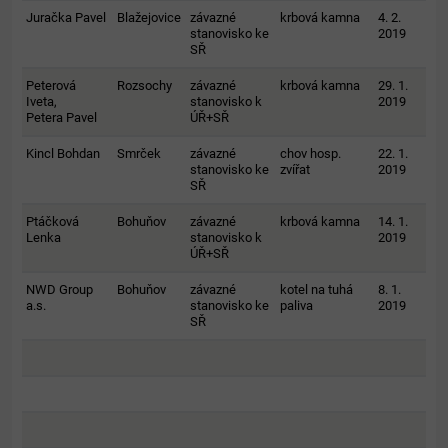
Juračka Pavel
Blažejovice
závazné
krbová kamna
4. 2.
stanovisko ke
2019
SŘ
Peterová
Rozsochy
závazné
krbová kamna
29. 1.
Iveta,
stanovisko k
2019
Petera Pavel
ÚŘ+SŘ
Kincl Bohdan
Smrček
závazné
chov hosp.
22. 1.
stanovisko ke
zvířat
2019
SŘ
Ptáčková
Bohuňov
závazné
krbová kamna
14. 1.
Lenka
stanovisko k
2019
ÚŘ+SŘ
NWD Group
Bohuňov
závazné
kotel na tuhá
8. 1.
a.s.
stanovisko ke
paliva
2019
SŘ