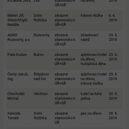
Krčálová Jitka
Les.
stanovisko k
na dřevo
2019
ÚŘ+SŘ
Mahel Jiří,
Dolní
závazné
krbová vložka
6. 6.
Starýchfojtů
Rožínka
stanovisko k
2019
Natálie
ÚŘ+SŘ
AGRO
Rozsochy
závazné
skladovací
29. 5.
Rozsochy, a.s.
stanovisko k
nádrž
2019
ÚŘ+SŘ
Fiala Dušan
Bukov
závazné
zplyňovací kotel
23. 5.
stanovisko k
na dřevo,
2019
ÚŘ+SŘ
truhlářská dílna
Černý Jakub,
Štěpánov
závazné
zplyňovací kotel
23. 5.
Ing.
nad Svr.
stanovisko k
na dřevo,
2019
ÚŘ+SŘ
krbová vložka
Chocholáč
Věchnov
závazné
kotel na tuhá
22. 5.
Michal
stanovisko k
paliva
2019
ÚŘ+SŘ
Kalvoda
Dolní
závazné
pec na dřevo
20. 5.
Tomáš
Rožínka
stanovisko k
2019
ÚŘ