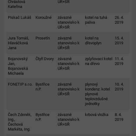
Chrástová
ÚŘ+SŘ
Kateřina
Piskač Lukáš
Koroužné
závazné
kotel na tuhá
26. 4.
stanovisko k
paliva
2019
ÚŘ+SŘ
Jura Tomáš,
Prosetín
závazné
kotel na
15. 4.
Hlaváčková
stanovisko k
dřevoplyn
2019
Jana
ÚŘ+SŘ
Bojanovský
Čtyří Dvory
závazné
zplyňovací kotel
11. 4.
Jan,
stanovisko k
na dřevo
2019
Bojanovská
ÚŘ+SŘ
Michaela
FONETIP s.r.o.
Bystřice
závazné
plynový
10. 4.
n.P.
stanovisko k
kondenz. kotel
2019
ÚŘ+SŘ
plynové
teplovzdušné
jednotky
Čech Zdeněk,
Bystřice
závazné
krbová vložka
8. 4.
Ing.,
n.P.
stanovisko k
2019
Čechová
ÚŘ+SŘ
Markéta, Ing.