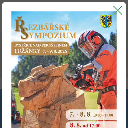
Bystřice nad Pernštejnem
oficiální stránky města
2015
Zasedání Zastupitelstva Města č. 6/2015 ze dne 16.12.2015
Zasedání Zastupitelstva Města č. 5/2015 ze dne 30.9.2015
Zasedání Zastupitelstva Města č. 4/2015 ze dne 24.6.2015
Zasedání Zastupitelstva Města č. 3/2015 ze dne 25.3.2015
NOVÁ VERZE APLIKACE
Hlaste náměty a problémy moderně. Součástí je i Bystřická