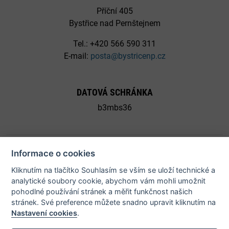
Příční 405
Bystřice nad Pernštejnem
Tel.: +420 566 590 311
E-mail:
posta@bystricenp.cz
DATOVÁ SCHRÁNKA
b3mbs36
Informace o cookies
Kliknutím na tlačítko Souhlasím se vším se uloží technické a
© 2026 Město Bystřice nad Pernštejnem - všechna práva
analytické soubory cookie, abychom vám mohli umožnit
vyhrazena |
Prohlášení o přístupnosti
pohodlné používání stránek a měřit funkčnost našich
stránek. Své preference můžete snadno upravit kliknutím na
Nastavení cookies
.