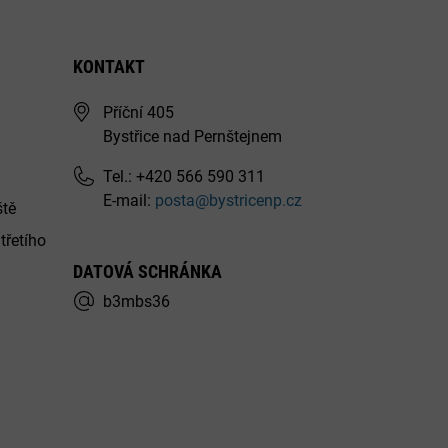
KONTAKT
Příční 405
Bystřice nad Pernštejnem
Tel.: +420 566 590 311
E-mail:
posta@bystricenp.cz
ště
třetího
DATOVÁ SCHRÁNKA
b3mbs36