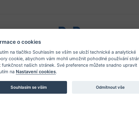
ormace o cookies
ystřice nad Pernštejnem - všechna práva vyhrazena |
Prohlášen
nutím na tlačítko Souhlasím se vším se uloží technické a analytické
ory cookie, abychom vám mohli umožnit pohodlné používání strá
t funkčnost našich stránek. Své preference můžete snadno upravit
nutím na
Nastavení cookies
.
Souhlasím se vším
Odmítnout vše