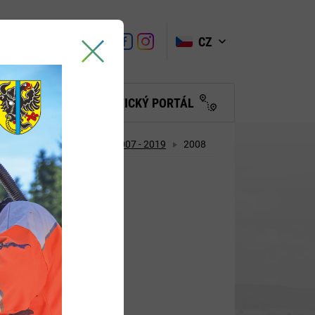
VYHLEDAT
Link
Link
CZ
Link
Turistické
informační
centrum
BČANŮM
TURISTICKÝ PORTÁL
elstva
Archiv usnesení 2007 - 2019
2008
18.12.2008
0.7.2008
8.6.2008
9.3.2008