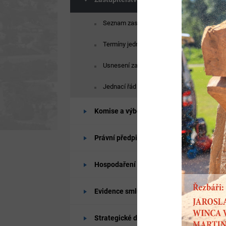
Seznam zastupitelů
Termíny jednání
Usnesení zastupitelstva
Jednací řád
Komise a výbory
Právní předpisy
Hospodaření města
Evidence smluv
Strategické dokumenty města