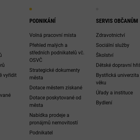
PODNIKÁNÍ
SERVIS OBČANŮM
Volná pracovní místa
Zdravotnictví
Přehled malých a
Sociální služby
středních podnikatelů vč.
ů
Školství
OSVČ
rů
Dětské dopravní hři
Strategické dokumenty
 vyřídit
Bystřická univerzita 
města
věku
Dotace městem získané
Úřady a instituce
ované
Dotace poskytované od
Bydlení
města
Nabídka prodeje a
pronájmů nemovitostí
Podnikatel