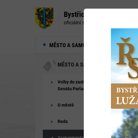
Bystřice nad Pernštejne
oficiální stránky města
MĚSTO A SAMOSPRÁVA
MĚ
MĚSTO A SAMOSPRÁVA
Volby do zastupitelstev obcí a
Senátu Parlamentu ČR 2026
O městě
Rada
Zastupitelstvo