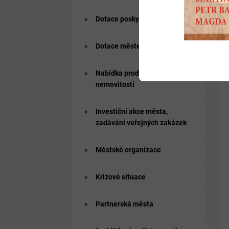
Dotace poskytované od města
Dotace městem získané
Nabídka prodeje a pronájmů
nemovitostí
Investiční akce města,
zadávání veřejných zakázek
Městské organizace
Krizové situace
Partnerská města