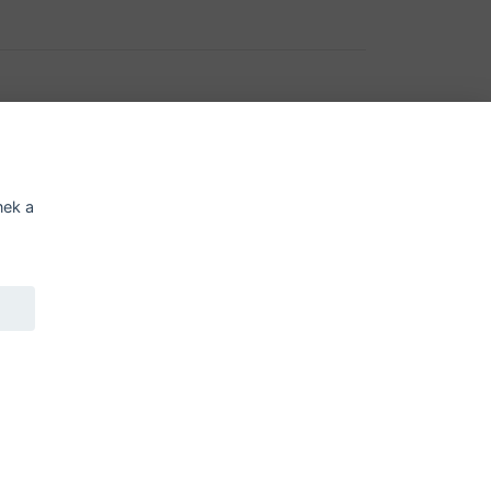
í o přístupnosti
Potřebujete poradit?
Zeptejte s
nek a