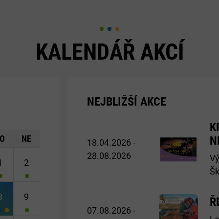
KALENDÁŘ AKCÍ
NEJBLIŽŠÍ AKCE
Později>
K
O
NE
N
18.04.2026 -
28.08.2026
Vý
1
2
Šk
8
9
Ř
07.08.2026 -