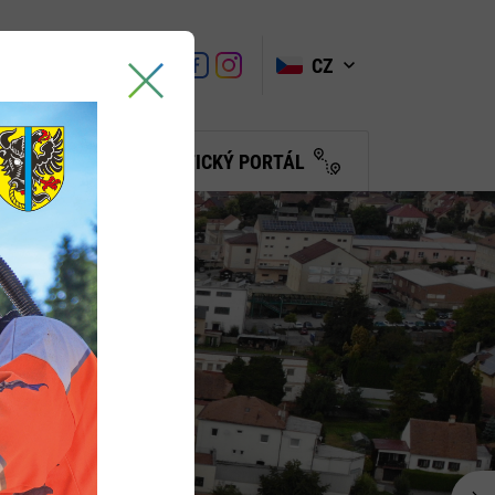
VYHLEDAT
Link
Link
CZ
Link
Turistické
informační
centrum
BČANŮM
TURISTICKÝ PORTÁL