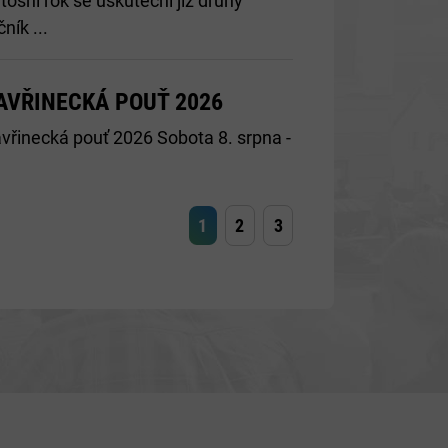
tošní rok se uskuteční již druhý
čník ...
AVŘINECKÁ POUŤ 2026
vřinecká pouť 2026 Sobota 8. srpna -
1
2
3