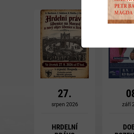
Více
27.
0
srpen 2026
září
HRDELNÍ
DO