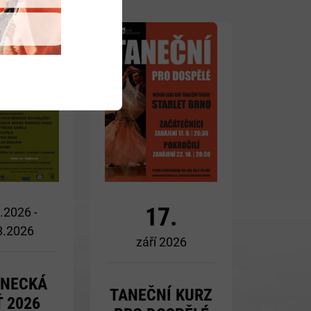
Více
Více
17.
.2026 -
8.2026
září 2026
INECKÁ
TANEČNÍ KURZ
 2026