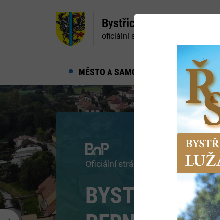
Bystřice nad Pernštejne
oficiální stránky města
MĚSTO A SAMOSPRÁVA
MĚ
Navštivte centrum Eden
RÁJ INSPIRAC
A POZNÁNÍ