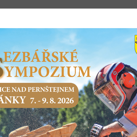
m
STSKÝ ÚŘAD
PODNIKÁNÍ
SERVIS O
E