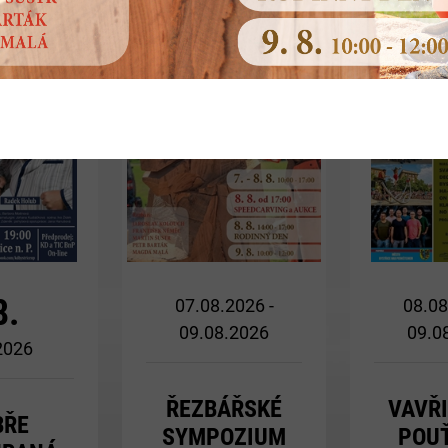
Více
Více
8.
07.08.2026 -
08.08
09.08.2026
09.0
 2026
ŘEZBÁŘSKÉ
VAVŘ
BŘE
SYMPOZIUM
POUŤ