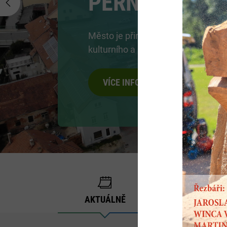
Previous
Chcete si vyzkoušet různá řemesl
starobylých chaloupkách? Nakouk
panského bydlení?
VÍCE INFORMACÍ
AKTUÁLNĚ
ÚŘEDNÍ DESKA