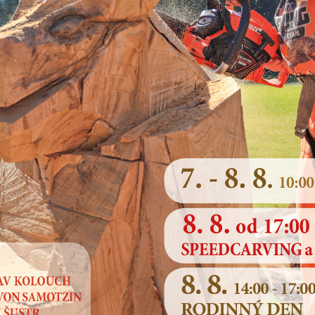
a ve
nout do
HLÁŠENÍ ROZHLASU
NOVINY BYSTŘICKO